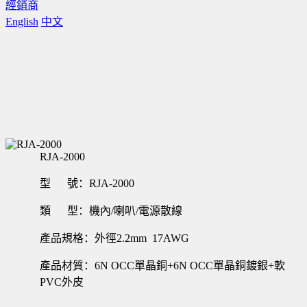
經銷商
English
中文
RJA-2000
型 號：RJA-2000
類 型：機內/喇叭/電源散線
產品規格：外徑2.2mm 17AWG
產品材質：6N OCC單晶銅+6N OCC單晶銅鍍銀+軟
PVC外皮