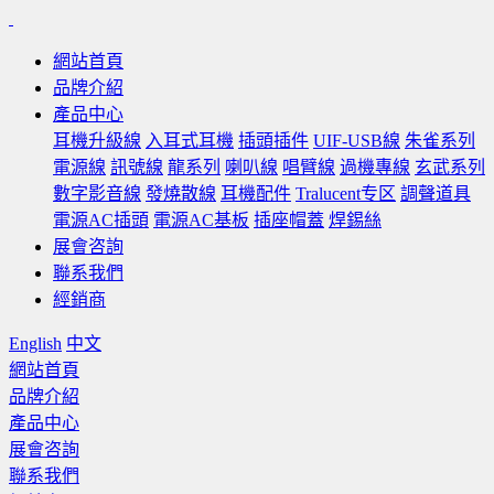
網站首頁
品牌介紹
產品中心
耳機升級線
入耳式耳機
插頭插件
UIF-USB線
朱雀系列
電源線
訊號線
龍系列
喇叭線
唱臂線
過機專線
玄武系列
數字影音線
發燒散線
耳機配件
Tralucent专区
調聲道具
電源AC插頭
電源AC基板
插座帽蓋
焊錫絲
展會咨詢
聯系我們
經銷商
English
中文
網站首頁
品牌介紹
產品中心
展會咨詢
聯系我們