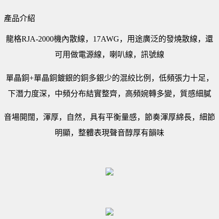
產品介紹
龍格RJA-2000機內散線，17AWG，用途廣泛的發燒散線，還
可用做電源線，喇叭線，訊號線
單晶銅+單晶銅鍍銀的銅多銀少的混絞比例，低頻張力十足，
下潛力度深，中頻分布結實整齊，高頻婉轉多變，質感細膩
音場開闊，渾厚，自然，具有平衡量感，節奏渾厚綿長，細節
明顯，整體表現聲音醇厚有韻味