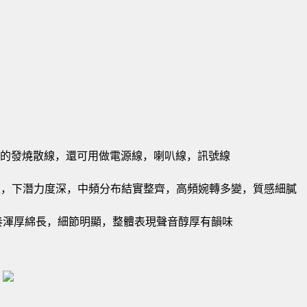
途廣泛的發燒散線，還可用做電源線，喇叭線，訊號線
足，下潛力度深，中頻分布結實整齊，高頻婉轉多變，質感細膩
奏渾厚綿長，細節明顯，整體表現聲音醇厚有韻味