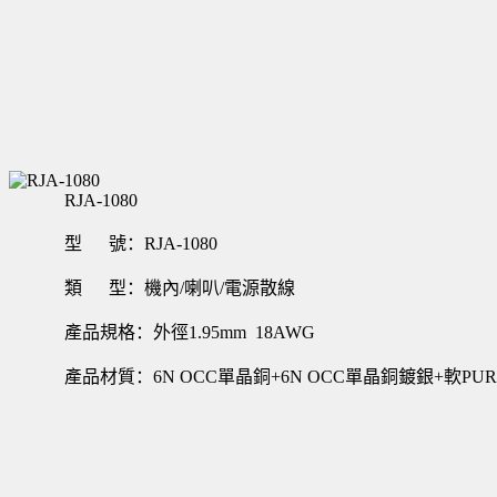
RJA-1080
型 號：RJA-1080
類 型：機內/喇叭/電源散線
產品規格：外徑1.95mm 18AWG
產品材質：6N OCC單晶銅+6N OCC單晶銅鍍銀+軟PU