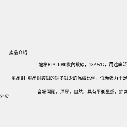
產品介紹
龍格RJA-1080機內散線，18AWG，用
單晶銅+單晶銅鍍銀的銅多銀少的混絞比例，低頻張力十
音場開闊，渾厚，自然，具有平衡量感，節
R外皮