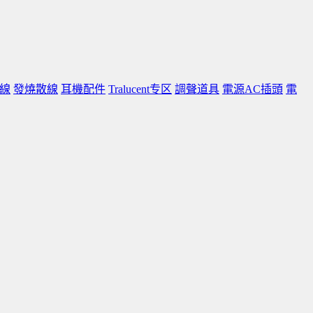
線
發燒散線
耳機配件
Tralucent专区
調聲道具
電源AC插頭
電