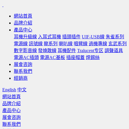
網站首頁
品牌介紹
產品中心
耳機升級線
入耳式耳機
插頭插件
UIF-USB線
朱雀系列
電源線
訊號線
龍系列
喇叭線
唱臂線
過機專線
玄武系列
數字影音線
發燒散線
耳機配件
Tralucent专区
調聲道具
電源AC插頭
電源AC基板
插座帽蓋
焊錫絲
展會咨詢
聯系我們
經銷商
English
中文
網站首頁
品牌介紹
產品中心
展會咨詢
聯系我們