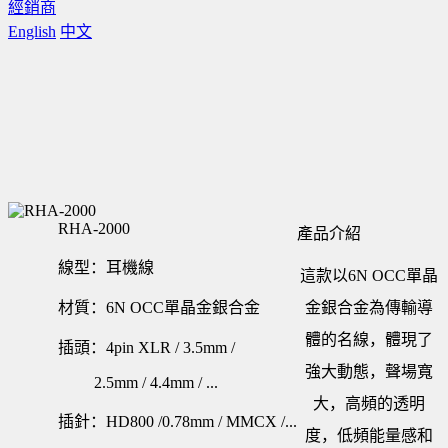
經銷商
English
中文
RHA-2000
產品介紹
線型：耳機線
這款以6N OCC單晶
材質：6N OCC單晶金銀合金
金銀合金為傳輸導
體的名線，體現了
插頭：4pin XLR / 3.5mm /
強大動態，聲場寬
2.5mm / 4.4mm / ...
大，高頻的透明
插針：HD800 /0.78mm / MMCX /...
度，低頻能量感和