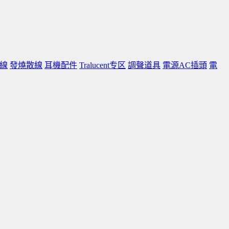
線
發燒散線
耳機配件
Tralucent专区
調聲道具
電源AC插頭
電