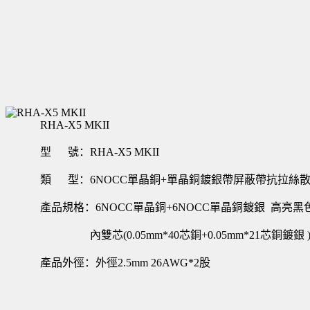
RHA-X5 MKII
型 號：RHA-X5 MKII
類 型：6NOCC單晶銅+單晶銅鍍銀帶屏蔽帶抗拉絲
產品規格：6NOCC單晶銅+6NOCC單晶銅鍍銀 高亮黑色
內雙芯(0.05mm*40芯銅+0.05mm*21芯銅鍍銀
產品外徑：外徑2.5mm 26AWG*2股