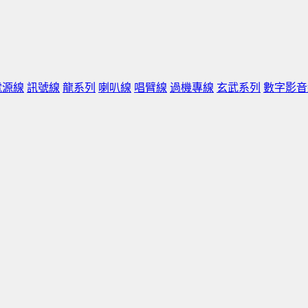
電源線
訊號線
龍系列
喇叭線
唱臂線
過機專線
玄武系列
數字影音