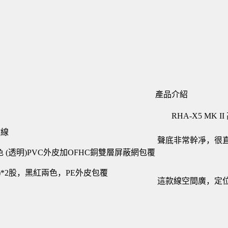
產品介紹
RHA-X5 M
散線
聲底非常幹凈，很
 (透明)PVC外皮加OFHC銅雙層屏蔽網包覆
 )*2股，黑紅兩色，PE外皮包覆
這款線空間廣，定