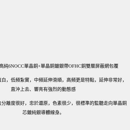
K II 高純6NOCC單晶銅+單晶銅鍍銀帶OFHC銅雙層屏蔽網包覆
直白，低頻紮實，中頻延伸滑順，高頻更是特點，延伸非常好，
直沖上去、響亮有強烈的動態感
位分離度很好，忠於還原，色素很少，很標準的監聽走向單晶銅
芯鍍純銀導體線身。