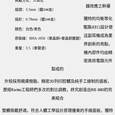
佩戴方式：入耳式
器效應之幹擾
插頭：
3.5mm
（鍍
金）
24K
獨特的均衡等化
插針：
0.78mm
（鍍
金）
24K
電路
設計使
(EEC)
顏色：白色
/
黑色
這副耳機成為業
原裝線：
RHA-1050
（單晶銅
單晶銅鍍銀）
+
界創新的亮點，
重量：
3.5
（單聲道）
機內部件均由精
密高效電路元件
製成的
外殼採用親膚樹脂，精密
列印腔體及純手工繪制的面板，
3D
歷經
工程師們多次的對比調教，終究創造出
的完
Ranko
RIE-880
美組合
整體佩戴舒適，符合人體工學設計原理優美的手繪面板，獨特