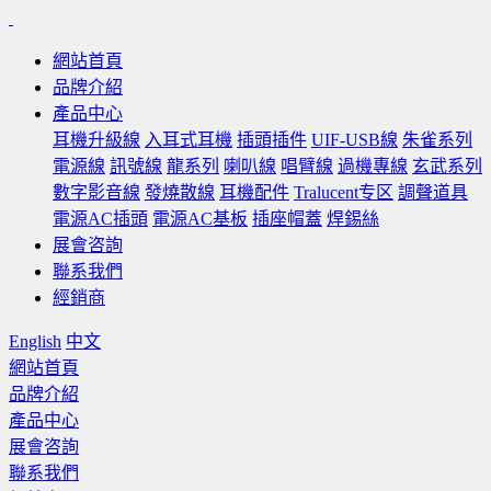
網站首頁
品牌介紹
產品中心
耳機升級線
入耳式耳機
插頭插件
UIF-USB線
朱雀系列
電源線
訊號線
龍系列
喇叭線
唱臂線
過機專線
玄武系列
數字影音線
發燒散線
耳機配件
Tralucent专区
調聲道具
電源AC插頭
電源AC基板
插座帽蓋
焊錫絲
展會咨詢
聯系我們
經銷商
English
中文
網站首頁
品牌介紹
產品中心
展會咨詢
聯系我們