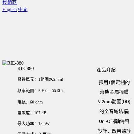
經銷商
English
中文
RIE-880
產品介紹
發聲單元：
1
動圈
(9.2mm)
採用1個定制的
頻率範圍：
5 Hz
—
30 KHz
液態金屬振膜
動圈
9.2mm
(DD)
阻抗：
60 ohm
的全音域結構
;
靈敏度：
107 dB
Uni-Q同軸傳聲
最大功率：
15mW
設計，改善聽診