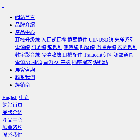
網站首頁
品牌介紹
產品中心
耳機升級線
入耳式耳機
插頭插件
UIF-USB線
朱雀系列
電源線
訊號線
龍系列
喇叭線
唱臂線
過機專線
玄武系列
數字影音線
發燒散線
耳機配件
Tralucent专区
調聲道具
電源AC插頭
電源AC基板
插座帽蓋
焊錫絲
展會咨詢
聯系我們
經銷商
English
中文
網站首頁
品牌介紹
產品中心
展會咨詢
聯系我們