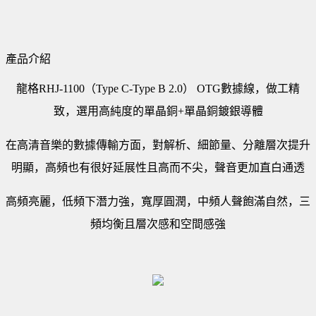
產品介紹
龍格RHJ-1100（Type C-Type B 2.0） OTG數據線，做工精
致，選用高純度的單晶銅+單晶銅鍍銀導體
在高清音樂的數據傳輸方面，對解析、細節量、分離層次提升
明顯，高頻也有很好延展性且高而不尖，聲音更加直白通透
高頻亮麗，低頻下潛力強，寬厚圓潤，中頻人聲飽滿自然，三
頻均衡且層次感和空間感強