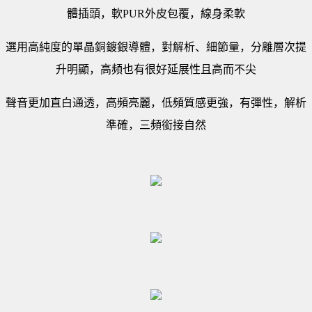
體插頭，軟PUR外皮包覆，線身柔軟
選用高純度的單晶銅鍍銀導體，對解析、細節量，分離層次提
升明顯，高頻也有很好延展性且高而不尖
聲音更加直白通透，高頻亮麗，低頻質感更強，有彈性，解析
準確，三頻銜接自然