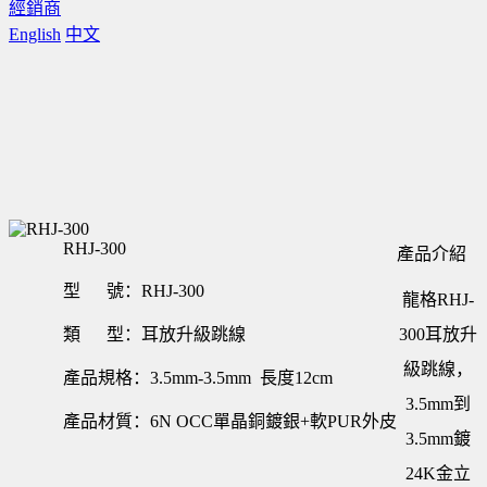
經銷商
English
中文
RHJ-300
產品介紹
型 號：RHJ-300
龍格RHJ-
類 型：耳放升級跳線
300耳放升
級跳線，
產品規格：3.5mm-3.5mm 長度12cm
3.5mm到
產品材質：6N OCC單晶銅鍍銀+軟PUR外皮
3.5mm鍍
24K金立