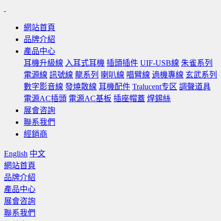
網站首頁
品牌介紹
產品中心
耳機升級線
入耳式耳機
插頭插件
UIF-USB線
朱雀系列
電源線
訊號線
龍系列
喇叭線
唱臂線
過機專線
玄武系列
數字影音線
發燒散線
耳機配件
Tralucent专区
調聲道具
電源AC插頭
電源AC基板
插座帽蓋
焊錫絲
展會咨詢
聯系我們
經銷商
English
中文
網站首頁
品牌介紹
產品中心
展會咨詢
聯系我們