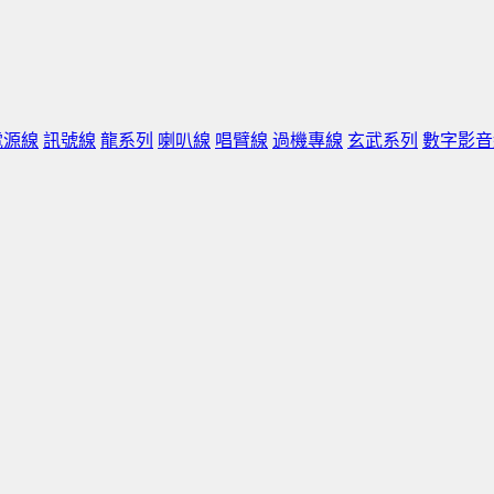
電源線
訊號線
龍系列
喇叭線
唱臂線
過機專線
玄武系列
數字影音