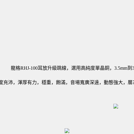
龍格RHJ-100耳放升級跳線，選用高純度單晶銅，3.5mm到
度充沛，渾厚有力，穩重，飽滿，音場寬廣深遠，動態強大，層