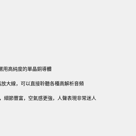
致，選用高純度的單晶銅導體
母解碼放大線，可以直接聆聽各種高解析音頻
，細節豐富，空氣感更強，人聲表現非常迷人