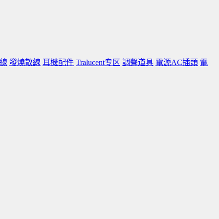
線
發燒散線
耳機配件
Tralucent专区
調聲道具
電源AC插頭
電