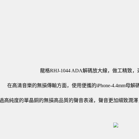
龍格RHJ-1044 ADA解碼放大線，做工精
在高清音樂的無損傳輸方面，使用便攜的iPhone-4.4mm
過高純度的單晶銅的無損高品質的聲音表達，聲音更加細致潤澤