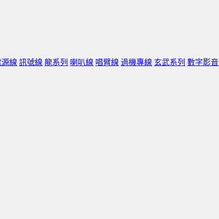
電源線
訊號線
龍系列
喇叭線
唱臂線
過機專線
玄武系列
數字影音