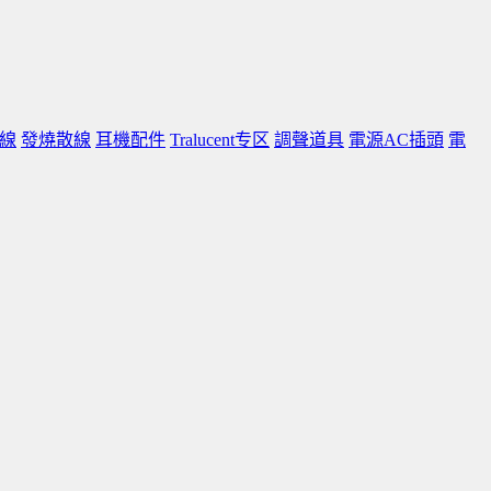
線
發燒散線
耳機配件
Tralucent专区
調聲道具
電源AC插頭
電