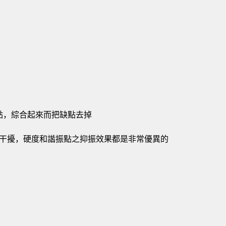
點，綜合起來而把缺點去掉
干擾，硬度和諧振點之抑振效果都是非常優異的