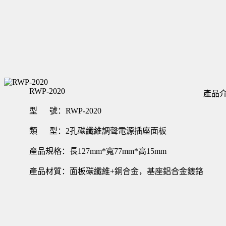
RWP-2020
產品
型 號：RWP-2020
類 型：2孔碳纖維調聲電源插座面板
產品規格：長127mm*寬77mm*高15mm
產品材質：面板碳纖維+銅合金，基座鋁合金鍍鉻