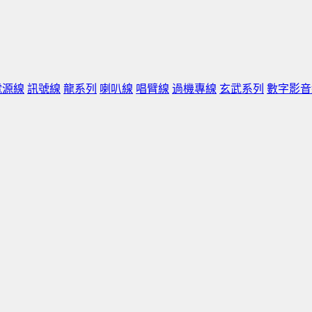
電源線
訊號線
龍系列
喇叭線
唱臂線
過機專線
玄武系列
數字影音