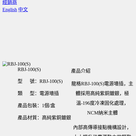
經銷商
English
中文
RBJ-100(S)
產品介紹
型 號：RBJ-100(S)
龍格RBJ-100(S)電源墻插，主
類 型：電源墻插
體採用高純紫銅鍍銀，極
溫-196度冷凍固化處理，
產品包裝：1個/盒
NCM納米主體
產品材質：高純紫銅鍍銀
內部高傳導接點機構設計，