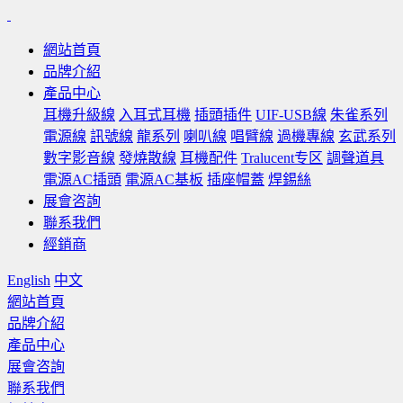
網站首頁
品牌介紹
產品中心
耳機升級線
入耳式耳機
插頭插件
UIF-USB線
朱雀系列
電源線
訊號線
龍系列
喇叭線
唱臂線
過機專線
玄武系列
數字影音線
發燒散線
耳機配件
Tralucent专区
調聲道具
電源AC插頭
電源AC基板
插座帽蓋
焊錫絲
展會咨詢
聯系我們
經銷商
English
中文
網站首頁
品牌介紹
產品中心
展會咨詢
聯系我們