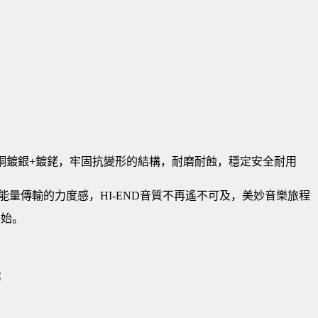
純磷青銅鍍銀+鍍銠，牢固抗變形的結構，耐磨耐蝕，穩定安全耐用
量傳輸的力度感，HI-END音質不再遙不可及，美妙音樂旅程
開始。