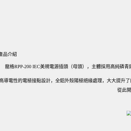
產品介紹
龍格RPP-200 IEC美規電源插頭（母頭），主體採用高
高導電性的電極接點設計，全鋁外殼陽極絕緣處理，大大提升了能
從此