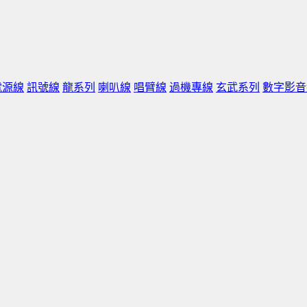
電源線
訊號線
龍系列
喇叭線
唱臂線
過機專線
玄武系列
數字影音