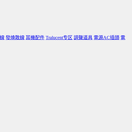
線
發燒散線
耳機配件
Tralucent专区
調聲道具
電源AC插頭
電