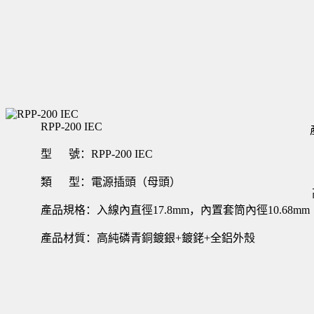
RPP-200 IEC
型 號：RPP-200 IEC
類 型：電源插頭（母頭）
產品規格：入線內直徑17.8mm，內置套筒內徑10.68mm
產品材質：高純磷青銅鍍銀+鍍銠+全鋁外殼